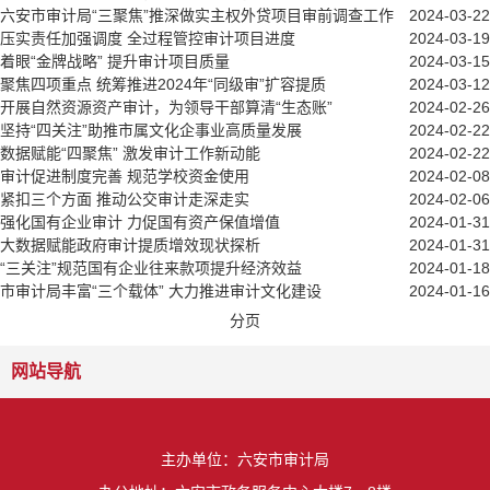
六安市审计局“三聚焦”推深做实主权外贷项目审前调查工作
2024-03-22
压实责任加强调度 全过程管控审计项目进度
2024-03-19
着眼“金牌战略” 提升审计项目质量
2024-03-15
聚焦四项重点 统筹推进2024年“同级审”扩容提质
2024-03-12
开展自然资源资产审计，为领导干部算清“生态账”
2024-02-26
坚持“四关注”助推市属文化企事业高质量发展
2024-02-22
数据赋能“四聚焦” 激发审计工作新动能
2024-02-22
审计促进制度完善 规范学校资金使用
2024-02-08
紧扣三个方面 推动公交审计走深走实
2024-02-06
强化国有企业审计 力促国有资产保值增值
2024-01-31
大数据赋能政府审计提质增效现状探析
2024-01-31
“三关注”规范国有企业往来款项提升经济效益
2024-01-18
市审计局丰富“三个载体” 大力推进审计文化建设
2024-01-16
分页
网站导航
主办单位：六安市审计局