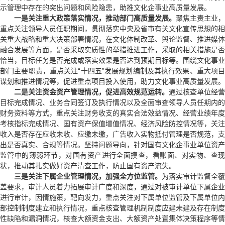
示管理中存在的突出问题和风险隐患，助推文化企事业高质量发展。
一是关注重大政策落实情况，推动部门高质量发展。
聚焦主责主业，
重点关注领导人员任职期间，贯彻落实中央及省市有关文化宣传思想的相
关重大战略和重大决策部署情况，在文化体制改革、舆论监督、推进媒体
融合发展等方面，是否采取实质性的举措推进工作，采取的相关措施是否
恰当，目标任务是否完成或落实效果是否达到预期目标等。围绕文化事业
部门主要职责，重点关注“十四五”发展规划编制及其执行效果、重大项目
谋划和推进情况等，促进重点项目投入使用，助力文化事业高质量发展。
二是关注资金资产管理情况，促进高效规范运转。
通过核查单位经营
目标完成情况、业务合同签订及执行情况以及全面审查领导人员任期内的
财务资料等方式，重点关注财务收支的真实合法效益情况、经营业绩年度
考核指标完成情况、国有资产保值增值情况、经济风险防控情况等，关注
收入是否存在应收未收、应缴未缴，广告收入实物抵付管理是否规范，支
出是否真实、合规等情况。坚持问题导向，针对国有文化企事业单位资产
监管中的薄弱环节，对国有资产进行全面摸查，看账面、对实物、查现
状，推动其扎实做好资产清查工作，防止国有资产流失。
三是关注下属企业管理情况，加强全方位监管。
为落实审计监督全覆
盖要求，审计人员着力拓展审计广度和深度，通过对被审计单位下属企业
进行审计，因情施策，靶向发力，重点关注对下属单位监管及下属单位内
部控制制度建立和执行情况，重点核查管理机制制度应建未建及存在制度
性缺陷和漏洞情况，核查大额资金支出、大额资产处置集体决策程序等情