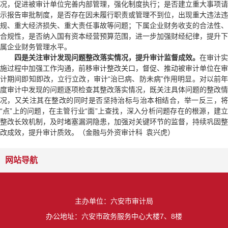
况，促进被审计单位完善内部管理，强化制度执行；是否建立重大事项请
示报告审批制度，是否存在因未履行职责或管理不到位，出现重大违法违
规、重大经济损失、重大责任事故等问题；下属企业财务收支的合法性、
合规性，是否纳入国有资本经营预算范围，进一步加强财经纪律，提升下
属企业财务管理水平。
四是关注审计发现问题整改落实情况，提升审计监督成效。
在审计实
施过程中加强工作沟通，前移审计整改关口，督促、推动被审计单位在审
计期间即知即改，立行立改，审计“治已病、防未病”作用明显。对以前年
度审计中发现的问题逐项检查其整改落实情况，既关注具体问题的整改情
况，又关注其在整改的同时是否坚持治标与治本相结合，举一反三，将
“点”上的问题，在主管行业“面”上查找，深入分析问题存在的根源，建立
整改长效机制，及时堵塞漏洞隐患，加强对关键环节的监督，持续巩固整
改成效，提升审计质效。（金融与外资审计科 袁兴虎）
网站导航
主办单位：六安市审计局
办公地址：六安市政务服务中心大楼7、8楼