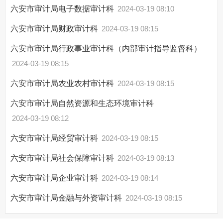
六安市审计局电子数据审计科
2024-03-19 08:10
六安市审计局财政审计科
2024-03-19 08:15
六安市审计局行政事业审计科（内部审计指导监督科）
2024-03-19 08:15
六安市审计局农业农村审计科
2024-03-19 08:15
六安市审计局自然资源和生态环境审计科
2024-03-19 08:12
六安市审计局经贸审计科
2024-03-19 08:15
六安市审计局社会保障审计科
2024-03-19 08:13
六安市审计局企业审计科
2024-03-19 08:14
六安市审计局金融与外资审计科
2024-03-19 08:15