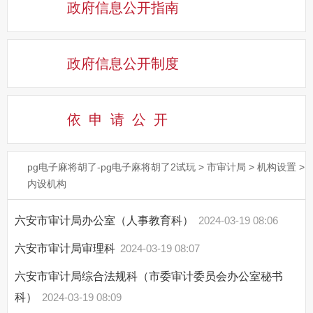
政府信息公开指南
政府信息公开制度
依申请公
开
pg电子麻将胡了-pg电子麻将胡了2试玩
>
市审计局
>
机构设置
>
内设机构
六安市审计局办公室（人事教育科）
2024-03-19 08:06
六安市审计局审理科
2024-03-19 08:07
六安市审计局综合法规科（市委审计委员会办公室秘书
科）
2024-03-19 08:09