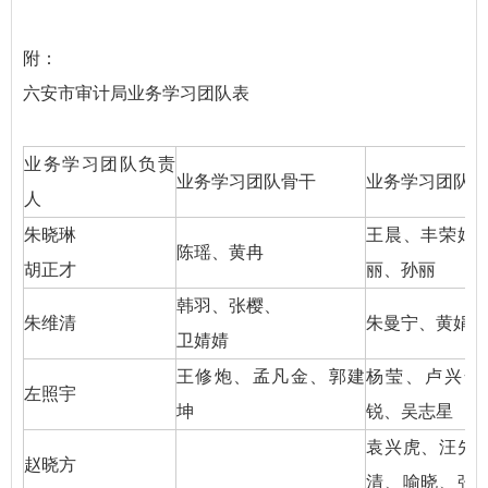
附：
六安市审计局业务学习团队表
业务学习
团队负责
业务学习
团队骨干
业务学习
团队成
人
朱晓琳
王晨、丰荣娟
陈瑶、黄冉
胡正才
丽、孙丽
韩羽、张樱、
朱维清
朱曼宁、黄娟、
卫婧婧
王修炮、孟凡金、郭建
杨莹、卢兴全
左照宇
坤
锐、吴志星
袁兴虎、汪先
赵晓方
清、喻晓、张