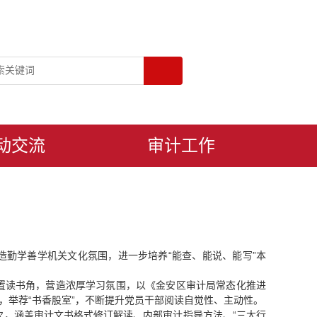
动交流
审计工作
造勤学善学机关文化氛围，进一步培养“能查、能说、能写”本
布置读书角，营造浓厚学习氛围，以《金安区审计局常态化推进
，举荐“书香股室”，不断提升党员干部阅读自觉性、主动性。
7次，涵盖审计文书格式修订解读、内部审计指导方法、“三大行