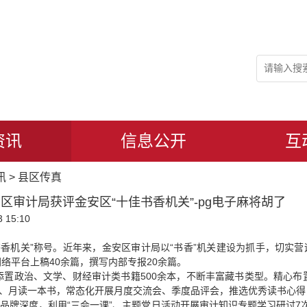
资讯
信息公开
互
讯
>
县区传真
区审计局获评金安区“十佳书香机关”-pg电子麻将胡了
 15:10
书香机关”称号。近年来，金安区审计局以“书香”机关建设为抓手，切实营
络平台上稿40余篇，撰写内部专报20余篇。
添置政治、文学、财经审计类书籍500余本，不断丰富藏书类型。精心
时、月读一本书，常态化开展月度交流会、季度品评会，推选优秀读书心得
建品牌深度，利用“三会一课”、主题党日活动开展审计知识专题学习研讨