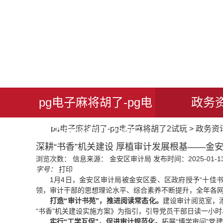
pg电子麻将胡了-pg电
政务
pg电子麻将胡了-pg电子麻将胡了2试玩
>
政务资
子麻将胡了2试玩
深耕“书香”机关建设 厚植审计发展根基——金安
浏览次数：
信息来源： 金安区审计局
发布时间：2025-01-13
字号：
打印
1月4日，金安区审计局被金安区委、区政府授予“十佳
领，审计干部的思想理论水平、综合素养不断提升，全年各网
打造“审计书苑”，推进阅读常态化。
建设审计阅览室，
“书香”机关建设实施方案》为指引，引导党员干部日读一小
实行“工学互促”，促进审计规范化。
拓展“博学审问”党