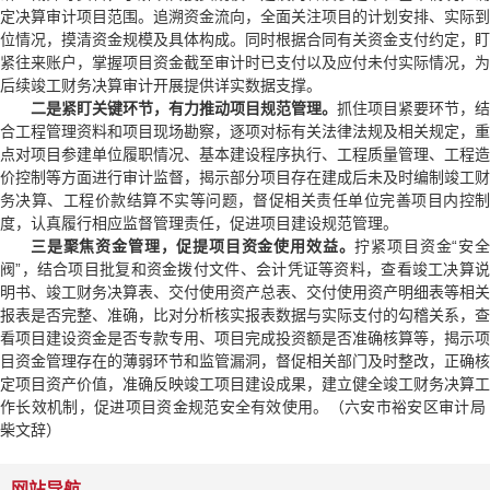
定决算审计项目范围。追溯资金流向，全面关注项目的计划安排、实际到
位情况，摸清资金规模及具体构成。同时根据合同有关资金支付约定，盯
紧往来账户，掌握项目资金截至审计时已支付以及应付未付实际情况，为
后续竣工财务决算审计开展提供详实数据支撑。
二是紧盯关键环节，有力推动项目规范管理。
抓住项目紧要环节，结
合工程管理资料和项目现场勘察，逐项对标有关法律法规及相关规定，重
点对项目参建单位履职情况、基本建设程序执行、工程质量管理、工程造
价控制等方面进行审计监督，揭示部分项目存在建成后未及时编制竣工财
务决算、工程价款结算不实等问题，督促相关责任单位完善项目内控制
度，认真履行相应监督管理责任，促进项目建设规范管理。
三是聚焦资金管理，促提项目资金使用效益。
拧紧项目资金“安
阀”，结合项目批复和资金拨付文件、会计凭证等资料，查看竣工决算说
明书、竣工财务决算表、交付使用资产总表、交付使用资产明细表等相关
报表是否完整、准确，比对分析核实报表数据与实际支付的勾稽关系，查
看项目建设资金是否专款专用、项目完成投资额是否准确核算等，揭示项
目资金管理存在的薄弱环节和监管漏洞，督促相关部门及时整改，正确核
定项目资产价值，准确反映竣工项目建设成果，建立健全竣工财务决算工
作长效机制，促进项目资金规范安全有效使用。（六安市裕安区审计局
柴文辞）
网站导航