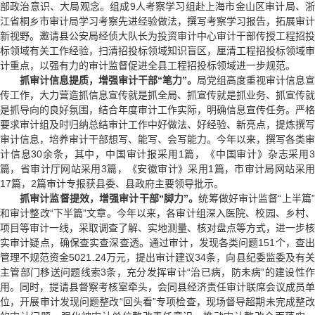
部政治意识、大局观念。组成9人考察学习组赴上海市金山区审计局、浙
江省桐乡市审计局学习考察先进经验做法，撰写考察学习报告，拓展审计
新视野。邀请县公安局经侦大队长为投资审计中心审计干部传授工程招投
标领域有关工作经验，扫清招投标领域知识盲区，厘清工程招投标领域审
计重点，以强有力的审计监督促进全县工程招投标领域进一步规范。
抓审计信息提质，增强审计干部“笔力”。
局党组高度重视审计信息宣
传工作，大力营造抓信息宣传就是抓全局、抓宣传就是抓业务、抓宣传就
是抓导向的良好氛围，结合年度审计工作实际，明确信息宣传任务。严格
要求审计组及时归纳总结审计工作中好做法、好经验、新亮点，提炼撰写
审计信息，培养审计干部想写、能写、会写能力。今年以来，撰写各类审
计信息30余条，其中，中国审计报采用1篇，《中国审计》杂志采用3
篇，省审计厅网站采用3篇，《安徽审计》采用1篇，市审计局网站采用
17篇，2篇审计专报获县委、县政府主要领导批示。
抓审计监督提效，增强审计干部“脚力”。
统筹做好审计监督“上半篇
和审计整改“下半篇”文章。今年以来，各审计组深入医院、校园、乡村、
项目等审计一线，采取调查了解、实地测量、核对盘点等方式，进一步核
实审计疑点，确保查实查深查透。通过审计，发现各类问题151个，查出
管理不规范资金5021.24万元，提出审计建议34条，向县纪委监委及有关
主管部门移送问题线索3条，充分发挥审计“治已病，防未病”的建设性作
用。同时，提请县督察考核室牵头，会同县经济责任审计联席会议成员单
位，开展审计发现问题整改“回头看”专项检查，现场督导超期未完成整改