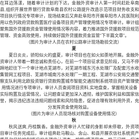
在耳边荡漾，随着审计计划的下达，金融外资审计人第一时间赶赴阜南
县,组织开展世界银行贷款阜南县农村公路提升改造示范项目财务收支和
项目执行情况专项审计，现场结束后又奔赴阜阳市开展阜阳市人民医院利
用以色列政府贷款购置医疗设备项目资产管理使用情况专项审计。审计组
聚焦国外贷援款资金管理使用情况等内容，着力推进国外贷援款项目规范
管理、资金高效使用，持续做好国外贷援款资金监管“下半篇文章”。
（图片为审计人员在农村公路审计现场勘验交流）
夏
夏日炎炎，骄阳似火的盛夏，审计项目也在如火如荼地开展。金融外
资审计人带着一颗忠诚和责任心，在前一个项目征求意见阶段，又马不停
蹄地赶往下一个审计地点芜湖市，对芜湖市城东污水处理厂及配套污水收
集管网工程项目、芜湖市城南污水处理厂一期工程、芜湖市公安局交通警
察支队利用北欧投资银行贷款购置城市智能交通控制系统项目资产管理使
用情况进行专项审计。审计人员查阅项目资料,实地盘查，掌握相关设备
实际购置及运营情况，让问题查证更加深入透彻，维护国家利益和国家信
誉，揭示违纪违法违规问题线索和风险隐患，促进合理有效利用外资，充
分发挥资金使用效益。
（图片为审计人员现场核对购置设备使用情况）
秋
秋风送爽,丹桂飘香。金融外资审计人忙碌的身影却未停歇，外资项
目审计任务完成后，审计组奔赴马鞍山、含山、和县开展农信社系统资产