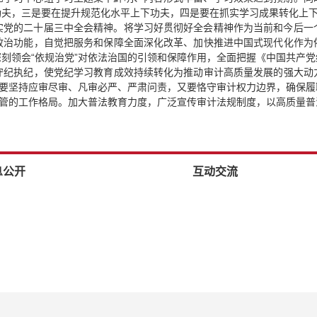
功夫，三是要在提升规范化水平上下功夫，四是要在抓实学习成果转化上
实党的二十届三中全会精神。将学习好贯彻好全会精神作为当前和今后一
政治功能，自觉把服务和保障全面深化改革、加快推进中国式现代化作为
刻领会“依规治党”对依法治国的引领和保障作用，全面把握《中国共产
守纪执纪，使党纪学习教育成效持续转化为推动审计高质量发展的强大动
既要坚持应审尽审、凡审必严、严肃问责，又要恪守审计权力边界，确保
共管的工作格局。加大普法教育力度，广泛宣传审计法规制度，以高质量普
息公开
互动交流