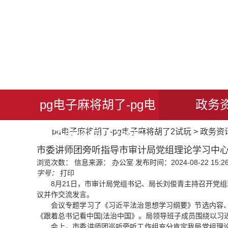
pg电子麻将胡了-pg电
政务
pg电子麻将胡了-pg电子麻将胡了2试玩
>
政务资
子麻将胡了2试玩
市委讲师团旁听指导市审计局党组理论学习中心
浏览次数：
信息来源： 办公室
发布时间：2024-08-22 15:2
字号：
打印
8月21日，市审计局党组书记、局长刘俊青主持召开党
议并作交流发言。
会议专题学习了《习近平法治思想学习纲要》节选内容
《跟着总书记看中国|法治中国》。局领导班子成员围绕以习
会上，市委讲师团巡听旁听工作组充分肯定我局党组理