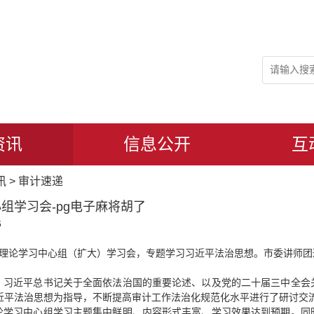
资讯
信息公开
互
讯
>
审计速递
组学习会-pg电子麻将胡了
6
组理论学习中心组（扩大）学习会，专题学习习近平法治思想。市委讲师
、习近平总书记关于全面依法治国的重要论述、以及党的二十届三中全会
近平法治思想为指导，不断提高审计工作法治化规范化水平进行了研讨交
论学习中心组学习主题集中鲜明、内容形式丰富、学习效果达到预期。同