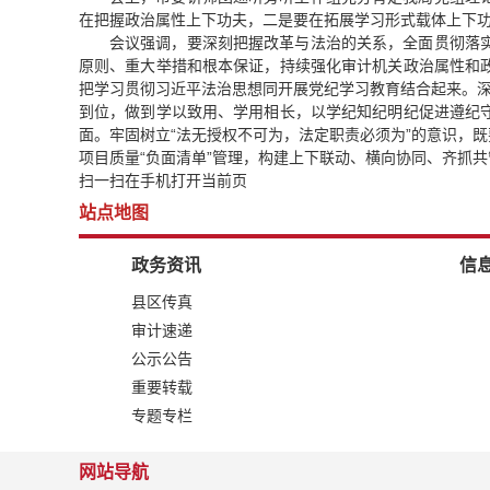
在把握政治属性上下功夫，二是要在拓展学习形式载体上下
会议强调，要深刻把握改革与法治的关系，全面贯彻落
原则、重大举措和根本保证，持续强化审计机关政治属性和
把学习贯彻习近平法治思想同开展党纪学习教育结合起来。深
到位，做到学以致用、学用相长，以学纪知纪明纪促进遵纪
面。牢固树立“法无授权不可为，法定职责必须为”的意识，
项目质量“负面清单”管理，构建上下联动、横向协同、齐抓
扫一扫在手机打开当前页
站点地图
政务资讯
信
县区传真
审计速递
公示公告
重要转载
专题专栏
网站导航