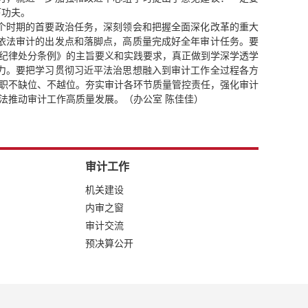
下功夫。
个时期的首要政治任务，深刻领会和把握全面深化改革的重大
依法审计的出发点和落脚点，高质量完成好全年审计任务。要
党纪律处分条例》的主旨要义和实践要求，真正做到学深学透学
力。要把学习贯彻习近平法治思想融入到审计工作全过程各方
履职不缺位、不越位。夯实审计各环节质量管控责任，强化审计
法推动审计工作高质量发展。（办公室 陈佳佳）
审计工作
机关建设
内审之窗
审计交流
预决算公开