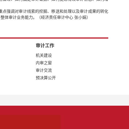
重点强调对审计线索的挖掘、移送和处理以及审计成果的转化
整体审计业务能力。（经济责任审计中心 张小娟）
审计工作
机关建设
内审之窗
审计交流
预决算公开