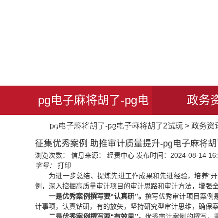
pg电子麻将胡了-pg电
政务
pg电子麻将胡了-pg电子麻将胡了2试玩
>
政务资
子麻将胡了2试玩
征集优秀案例 助推审计质量提升-pg电子麻将胡
浏览次数：
信息来源： 经责中心
发布时间：2024-08-14 16:
字号：
打印
为进一步总结、提炼先进工作成果和先进经验，培养“开
例，深入挖掘高质量审计项目的审计思路和审计方法，增强
一是优秀案例撰写要“认真研”。
撰写优秀审计项目案例
计事项，认真钻研，有的放矢，坚持研究型审计思维，确保
二是优秀案例撰写要“有效果”。
优秀审计案例的撰写，