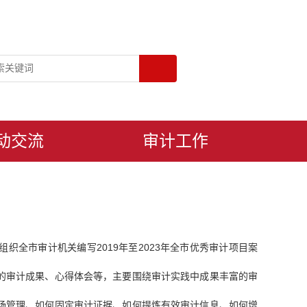
动交流
审计工作
全市审计机关编写2019年至2023年全市优秀审计项目案
的审计成果、心得体会等，主要围绕审计实践中成果丰富的审
场管理、如何固定审计证据、如何提炼有效审计信息、如何增