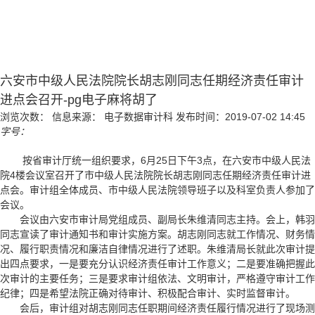
六安市中级人民法院院长胡志刚同志任期经济责任审计
进点会召开-pg电子麻将胡了
浏览次数：
信息来源： 电子数据审计科
发布时间：2019-07-02 14:45
字号：
按省审计厅统一组织要求，6月25日下午3点，在六安市中级人民法
院4楼会议室召开了市中级人民法院院长胡志刚同志任期经济责任审计进
点会。审计组全体成员、市中级人民法院领导班子以及科室负责人参加了
会议。
会议由六安市审计局党组成员、副局长朱维清同志主持。会上，韩羽
同志宣读了审计通知书和审计实施方案。胡志刚同志就工作情况、财务情
况、履行职责情况和廉洁自律情况进行了述职。朱维清局长就此次审计提
出四点要求，一是要充分认识经济责任审计工作意义；二是要准确把握此
次审计的主要任务；三是要求审计组依法、文明审计，严格遵守审计工作
纪律；四是希望法院正确对待审计、积极配合审计、实时监督审计。
会后，审计组对胡志刚同志任职期间经济责任履行情况进行了现场测