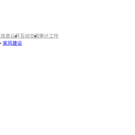
讯
信息公开
互动交流
审计工作
>
家风建设