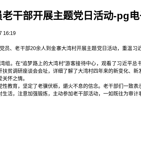
老干部开展主题党日活动-pg
 16:19
老党员、老干部20余人到金寨大湾村开展主题党日活动，重温
湾组。在“追梦路上的大湾村”游客接待中心，观看了习近平总书
开扶贫调研座谈会会址，详细了解了大湾村四年来的新变化、新
爱关怀之情。
党性教育，坚定了老骥伏枥，爝火不息的信念。老干部们一致表
对生活，注意加强锻炼，主动参加老干部活动，一如既往为审计