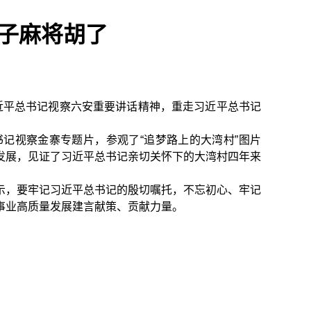
电子麻将胡了
习近平总书记视察六安重要讲话精神，重走习近平总书记
记视察金寨专题片，参观了“追梦路上的大湾村”图片
发展，见证了习近平总书记亲切关怀下的大湾村四年来
示，要牢记习近平总书记的殷切嘱托，不忘初心、牢记
事业高质量发展建言献策、贡献力量。