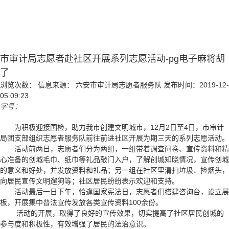
市审计局志愿者赴社区开展系列志愿活动-pg电子麻将胡
了
浏览次数：
信息来源： 六安市审计局志愿者服务队
发布时间：2019-12-
05 09:23
字号：
为积极迎接国检，助力我市创建文明城市，12月2日至4日，市审计
局团支部组织志愿者服务队前往前进社区开展为期三天的系列志愿活动。
活动前两日，志愿者们分为两组，一组带着调查问卷、宣传资料和精
心准备的创城毛巾、纸巾等礼品敲门入户，了解创城知晓情况，宣传创城
的意义和好处，并发放资料和礼品；另一组在社区里清扫垃圾、捡烟头，
向居民宣传文明遛狗等；社区居民纷纷表示欢迎和支持。
活动最后一日下午，恰逢国家宪法日，志愿者们搭建咨询台，设立展
板，开展集中普法宣传发放各类宣传资料100余份。
活动的开展，取得了良好的宣传效果，切实提高了社区居民创城的
参与度和积极性，有效增强了居民的法治意识。