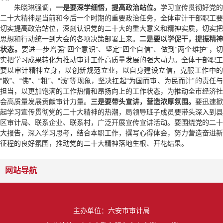
朱晓琳强调，
一是要深学细悟，提高政治站位。
学习宣传贯彻好党的
二十大精神是当前和今后一个时期的重要政治任务，全体审计干部职工要
切实提高政治站位，深刻认识党的二十大的重大意义和精神实质，切实把
思想和行动统一到大会的各项决策部署上来。
二是要以学促干，提振精神
状态。
要进一步增强“四个意识”、坚定“四个自信”、做到“两个维护”，
实把学习成果转化为推动审计工作高质量发展的强大动力。全体干部职工
要以审计精神立身，以创新规范立业，以自身建设立信，克服工作中的
“散”、“佛”、“粗”、“浅”等现象，坚决扛起“为国而审、为民而计”的责任与
担当，以更加饱满的工作热情和昂扬向上的工作状态，为推动全市经济社
会高质量发展贡献审计力量。
三是要带头宣讲，营造浓厚氛围。
要迅速掀
起学习宣传贯彻党的二十大精神的热潮，局领导班子成员要带头深入到县
区审计局、联系企业、联系村，广泛开展宣传宣讲活动。要围绕党的二十
大报告，深入学习思考，结合本职工作，撰写心得体会，努力营造奋进新
征程的良好氛围，推动党的二十大精神落地生根、开花结果。
网站导航
主办单位：六安市审计局