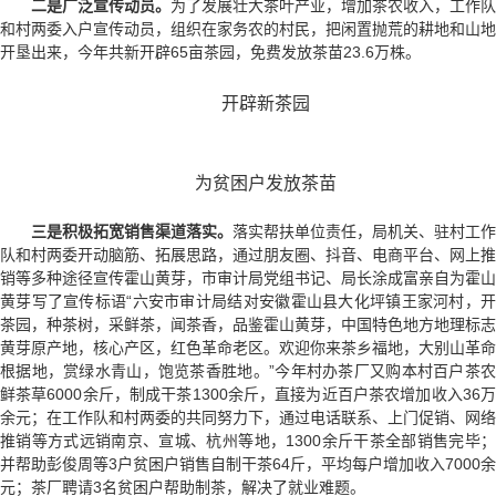
二是广泛宣传动员。
为了发展壮大茶叶产业，增加茶农收入，工作队
和村两委入户宣传动员，组织在家务农的村民，把闲置抛荒的耕地和山地
开垦出来，今年共新开辟65亩茶园，免费发放茶苗23.6万株。
开辟新茶园
为贫困户发放茶苗
三是积极拓宽销售渠道落实。
落实帮扶单位责任，局机关、驻村工作
队和村两委开动脑筋、拓展思路，通过朋友圈、抖音、电商平台、网上推
销等多种途径宣传霍山黄芽，市审计局党组书记、局长涂成富亲自为霍山
黄芽写了宣传标语“六安市审计局结对安徽霍山县大化坪镇王家河村，开
茶园，种茶树，采鲜茶，闻茶香，品鉴霍山黄芽，中国特色地方地理标志
黄芽原产地，核心产区，红色革命老区。欢迎你来茶乡福地，大别山革命
根据地，赏绿水青山，饱览茶香胜地。”今年村办茶厂又购本村百户茶农
鲜茶草6000余斤，制成干茶1300余斤，直接为近百户茶农增加收入36万
余元；在工作队和村两委的共同努力下，通过电话联系、上门促销、网络
推销等方式远销南京、宣城、杭州等地，1300余斤干茶全部销售完毕；
并帮助彭俊周等3户贫困户销售自制干茶64斤，平均每户增加收入7000余
元；茶厂聘请3名贫困户帮助制茶，解决了就业难题。