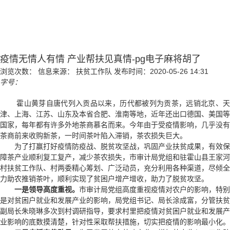
疫情无情人有情 产业帮扶见真情-pg电子麻将胡了
浏览次数：
信息来源： 扶贫工作队
发布时间：2020-05-26 14:31
字号：
霍山黄芽自唐代列入贡品以来，历代都被列为贡茶，远销北京、
津、上海、江苏、山东及本省合肥、淮南等地，近年还出口德国、美国等
国家，每年都有许多外地茶商慕名而来。今年由于受疫情影响，几乎没有
茶商前来收购新茶，一时间茶叶陷入滞销，茶农损失巨大。
为了打赢打好疫情防疫战、脱贫攻坚战，巩固产业扶贫成果，有效保
障茶产业顺利复工复产，减少茶农损失，市审计局党组和驻霍山县王家河
村扶贫工作队、村两委精心筹划、广泛动员，充分利用各种渠道，尽倾全
力助农推销茶叶，顺利实现了贫困户增产增收，助力了脱贫攻坚。
一是领导高度重视。
市审计局党组高度重视疫情对农户的影响，特别
是对贫困户就业和发展产业的影响，局党组书记、局长涂成富，分管扶贫
副局长朱晓琳多次到村调研指导，要求村里把疫情对贫困户就业和发展产
业影响的底数摸清楚，针对性采取帮扶措施，切实把疫情的影响最小化。