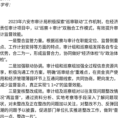
字号：
2023年六安市审计局积极探索“巡审联动”工作机制，在经济
责任审计项目中，以“巡察＋审计”双融合工作模式，有效提升审
计监督效能。
一是整合监管力量。根据巡察与审计在职能定位、监督侧重
点、工作计划安排等方面的特点，审计组和巡察组发挥各自专业
优势，合二为一，形成监督合力，协同做好“经济体检”与“政治体
检”。
二是加强联动协调。审计组和巡察组加强全过程信息资源共
享，积极沟通工作方案，明确“巡审结合”重难点，在资金资产使
用和经济管理薄弱环节上互通问题线索，共同协商，靶向发力，
减少监督盲点，真正实现“1 1>2”的监督效能。
三是复核整改成效。审计组及巡察组对以往发现问题整改情
况“再监督”，通过资料分析、实地考察等手段深入了解问题现
状，对未整改及正在整改的问题加以关注，对整改不力、反弹回
潮的问题予以披露，促进部门单位扎实推进整改工作，做到“查
出一点、整改一片”。