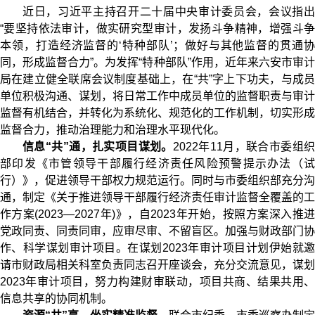
近日，习近平主持召开二十届中央审计委员会，会议指出
“要坚持依法审计，做实研究型审计，发扬斗争精神，增强斗争
本领，打造经济监督的‘特种部队’；做好与其他监督的贯通协
同，形成监督合力”。为发挥“特种部队”作用，近年来六安市审计
局在建立健全联席会议制度基础上，在“共”字上下功夫，与成员
单位积极沟通、谋划，将日常工作中成员单位的监督职责与审计
监督有机结合，并转化为系统化、规范化的工作机制，切实形成
监督合力，推动治理能力和治理水平现代化。
信息“共”通，扎实项目谋划。
2022年11月，联合市委组
部印发
《市管领导干部履行经济责任风险预警提示办法（
行）》
，促进领导干部权力规范运行。同时与市委组织部充分沟
通，制定
《关于推进领导干部履行经济责任审计监督全覆盖的工
作方案(2023—2027年)》
，自2023年开始，按照方案深入推
党政同责、同责同审，应审尽审、不留盲区。加强与财政部门协
作、科学谋划审计项目。在谋划2023年审计项目计划伊始就邀
请市财政局相关科室负责同志召开座谈会，充分交流意见，谋划
2023年审计项目，努力构建财审联动，项目共商、结果共用、
信息共享的协同机制。