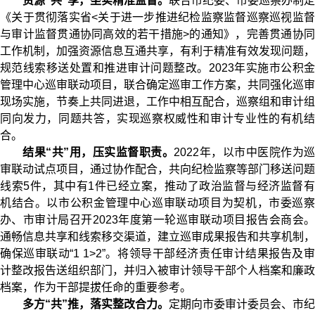
资源“共”享，坐实精准监督。
联合市纪委、市委巡察办制定
《关于贯彻落实省<关于进一步推进纪检监察监督巡察巡视监督
与审计监督贯通协同高效的若干措施>的通知》
，完善贯通协
工作机制，加强资源信息互通共享，有利于精准有效发现问题，
规范线索移送处置和推进审计问题整改。2023年实施市公积金
管理中心巡审联动项目，联合确定巡审工作方案，共同强化巡审
现场实施，节奏上共同进退，工作中相互配合，巡察组和审计组
同向发力，同题共答，实现巡察权威性和审计专业性的有机结
合。
结果“共”用，压实监督职责。
2022年，以市中医院作为巡
审联动试点项目，通过协作配合，共向纪检监察等部门移送问题
线索5件，其中有1件已经立案，推动了政治监督与经济监督有
机结合。以市公积金管理中心巡审联动项目为契机，市委巡察
办、市审计局召开2023年度第一轮巡审联动项目报告会商会。
通畅信息共享和线索移交渠道，建立巡审成果报告和共享机制，
确保巡审联动“1 1>2”。将领导干部经济责任审计结果报告及审
计整改报告送组织部门，并归入被审计领导干部个人档案和廉政
档案，作为干部提拔任命的重要参考。
多方“共”推，落实整改合力。
定期向市委审计委员会、市纪