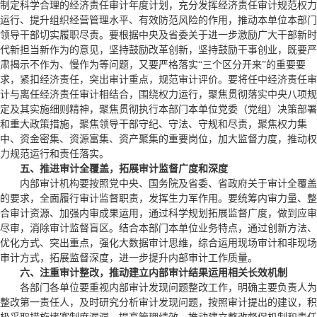
制定科学合理的经济责任审计年度计划，充分发挥经济责任审计规范权力
运行、提升组织经营管理水平、有效防范风险的作用，推动本单位本部门
领导干部切实履职尽责。要根据中央及省委关于进一步激励广大干部新时
代新担当新作为的意见，坚持鼓励改革创新，坚持鼓励干事创业，既要严
肃揭示不作为、慢作为等问题，又要严格落实“三个区分开来”的重要要
求，紧扣经济责任，突出审计重点，规范审计评价。要将任中经济责任审
计与离任经济责任审计相结合，围绕权力运行，聚焦贯彻落实中央八项规
定及其实施细则精神，聚焦贯彻执行本部门本单位党委（党组）决策部署
和重大政策措施，聚焦领导干部守纪、守法、守规和尽责，聚焦权力集
中、资金密集、资源富集、资产聚集的重要岗位，加大监督力度，推动权
力规范运行和责任落实。
五、推进审计全覆盖，拓展审计监督广度和深度
内部审计机构要按照党中央、国务院及省委、省政府关于审计全覆盖
的要求，全面履行审计监督职责，发挥生力军作用。要统筹内审力量、整
合审计资源、加强内审成果运用，通过科学规划拓展监督广度，做到应审
尽审，消除审计监督盲区。结合本部门本单位业务特点，通过创新方法、
优化方式、突出重点，强化大数据审计思维，综合运用现场审计和非现场
审计方式，拓展监督深度，进一步提升内部审计工作质量。
六、注重审计整改，推动建立内部审计结果运用相关长效机制
各部门各单位要重视内部审计发现问题整改工作，明确主要负责人为
整改第一责任人，及时研究分析审计发现问题，按照审计提出的建议，积