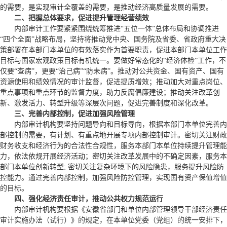
的需要，是实现审计全覆盖的需要，是推动经济高质量发展的需要。
二、把握总体要求，促进提升管理经营绩效
内部审计工作要紧紧围绕统筹推进“五位一体”总体布局和协调推进
“四个全面”战略布局，坚持将推动党中央、国务院及省委、省政府重大决
策部署在本部门本单位的有效落实作为首要职责，促进本部门本单位工作
目标与国家宏观政策目标有机统一。要做好常态化的“经济体检”工作，不
仅要“查病”，更要“治己病”“防未病”。推动对公共资金、国有资产、国有
资源使用和绩效情况的审计监督，促进提质增效；推动加大对重点岗位、
重点事项和重点环节的监督力度，助力反腐倡廉建设；推动关注改革创
新、激发活力、转型升级等深层次问题，促进完善制度和深化改革。
三、完善内部控制，促进加强风险管理
内部审计机构要坚持问题导向和目标导向，根据本部门本单位完善内
部控制的需要，有计划、有重点地开展专项内部控制审计。密切关注财政
财务收支和经济行为的合法性合规性，服务本部门本单位持续提升管理能
力，依法依规开展经济活动；密切关注改革发展中的不确定因素，服务本
部门本单位创新转型; 密切关注复杂环境下的风险隐患，服务提升风险防
控能力。通过完善内部控制，加强风险防控管理，实现国有资产保值增值
的目标。
四、强化经济责任审计，推动公共权力规范运行
内部审计机构要根据
《安徽省部门和单位内部管理领导干部经济责任
审计实施办法（试行）》
的规定，在本单位党委（党组）的统一安排下，