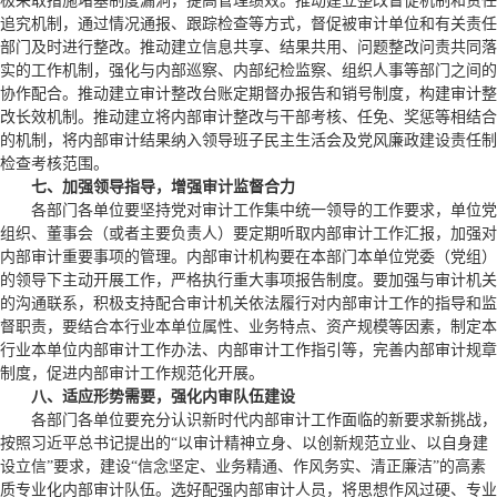
极采取措施堵塞制度漏洞，提高管理绩效。推动建立整改督促机制和责任
追究机制，通过情况通报、跟踪检查等方式，督促被审计单位和有关责任
部门及时进行整改。推动建立信息共享、结果共用、问题整改问责共同落
实的工作机制，强化与内部巡察、内部纪检监察、组织人事等部门之间的
协作配合。推动建立审计整改台账定期督办报告和销号制度，构建审计整
改长效机制。推动建立将内部审计整改与干部考核、任免、奖惩等相结合
的机制，将内部审计结果纳入领导班子民主生活会及党风廉政建设责任制
检查考核范围。
七、加强领导指导，增强审计监督合力
各部门各单位要坚持党对审计工作集中统一领导的工作要求，单位党
组织、董事会（或者主要负责人）要定期听取内部审计工作汇报，加强对
内部审计重要事项的管理。内部审计机构要在本部门本单位党委（党组）
的领导下主动开展工作，严格执行重大事项报告制度。要加强与审计机关
的沟通联系，积极支持配合审计机关依法履行对内部审计工作的指导和监
督职责，要结合本行业本单位属性、业务特点、资产规模等因素，制定本
行业本单位内部审计工作办法、内部审计工作指引等，完善内部审计规章
制度，促进内部审计工作规范化开展。
八、适应形势需要，强化内审队伍建设
各部门各单位要充分认识新时代内部审计工作面临的新要求新挑战，
按照习近平总书记提出的“以审计精神立身、以创新规范立业、以自身建
设立信”要求，建设“信念坚定、业务精通、作风务实、清正廉洁”的高素
质专业化内部审计队伍。选好配强内部审计人员，将思想作风过硬、专业