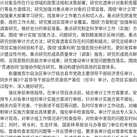
计对象及所在行业领域的政策法规和决策部署；研究吃透审计对象职责履
行等各方面情况；研究加强对重点审计对象的日常监督。围绕“审计立项”
加强重大部署学习研究，找准审计工作着力点和切入点。重点研究把准党
委、政府工作大局；研究推动实现审计全覆盖。围绕“方案制定”加强审前
调查研究，做好充分的审前准备。重点研究制定科学审计工作（实施）方
案。围绕“审计实施”加强方法、问题研究，做到精准揭示反映问题。重点
研究创新审计方式方法；研究查透查实存在的问题和疑点；研究总结审计
项目实施的经验和不足。围绕“成果利用”加强宏观分析研究，更好发挥审
计建设性作用。重点研究形成高质量审计（调查）报告；研究形成观点鲜
明、言简意赅的高层次审计成果；研究推动审计发现问题整改落实。围绕
“贯通协同”加强协作配合研究，推动构建协同高效的监督体系。
新疆维吾尔自治区审计厅结合县市党政主要领导干部经济责任审计，
同步开展3个县领导干部自然资源资产离任（任中）审计。在项目实施的
过程中，深入做好研究。
强化审前审核指导。在审计项目进点前，结合审计工作方案要求，安
排专人对各审计组的审计实施方案进行审核，针对审计实施方案不细化、
相关内容不完善、个别表述不规范等问题，及时印发审计工作动态，对编
制审计实施方案提出具体要求。强化审中检查指导。审计厅派出专人深入
审计现场，对审计组工作情况进行检查指导，对检查中发现的问题及时纠
正；同时，将水利、生态环境、国家林草局驻乌办等部门单位的考核指
标、督查检查发现的问题等一并反馈审计组，要求各审计组对督查检查发