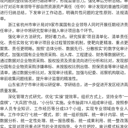
现问题的整改情况进行跟踪审计，形成监督合力。强化审后分析总结。审
计厅对近年来领导干部自然资源资产离任（任中）审计发现的普遍性问题
进行归纳总结，下发审计工作动态，明确共性问题的定性原则、法规清
单。
浙江省杭州市审计局对9家市属国有企业领导人同时开展任期经济责
任审计，审计中将研究型审计融入审计项目各个环节。
强化审计方法研究，把好着力点。研究探索“项目清单化、清单责任
化、责任实效化”的审计项目全过程管控新机制，使靶向更精准、重点更
聚焦、责任更明晰。按照“总体分析、数据先行、分散核实”的数字化审计
模式，加强对国有企业物资采购、出入库、工程建设、财务等数据研究，
通过数据对企业物资采购、股权投资及资金流向进行分析和比对，发现部
分国有企业物资采购涉嫌串标、未按股权比例出借、担保资金等审计疑点
清单，通过数据分析比对，发现审计线索。加强与纪委、巡察机构联动，
审前收集问题线索，提升审计监督的精准性。
山东省济宁市审计局以研促审、学研结合，进一步促进开发区经济高
质量发展。
深化管理方式研究，优化“实操”提效率。组织方式上，坚持全市“一
盘棋”，“大兵团”作战，“小分队”实施。全市抽调78人组成审计组，按照参
审人员专业知识、工作经历等分成13个小组，实现专业领域由专业人
审。工作中实行“七统一”模式，即：统一组织指挥、统一审计内容、统一
数据分析、统一定性处理、统一报告模板、统一成果利用、统一整改落
实，实现对项目重点环节的全流程指导、全方位把控。审计模式标准化