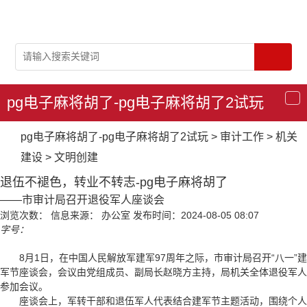
pg电子麻将胡了-pg电子麻将胡了2试玩
导
航
pg电子麻将胡了-pg电子麻将胡了2试玩
>
审计工作
>
机关
建设
>
文明创建
退伍不褪色，转业不转志-pg电子麻将胡了
——市审计局召开退役军人座谈会
浏览次数：
信息来源： 办公室
发布时间：2024-08-05 08:07
字号：
8月1日，在中国人民解放军建军97周年之际，市审计局召开“八一”建
军节座谈会，会议由党组成员、副局长赵晓方主持，局机关全体退役军人
参加会议。
座谈会上，军转干部和退伍军人代表结合建军节主题活动，围绕个人