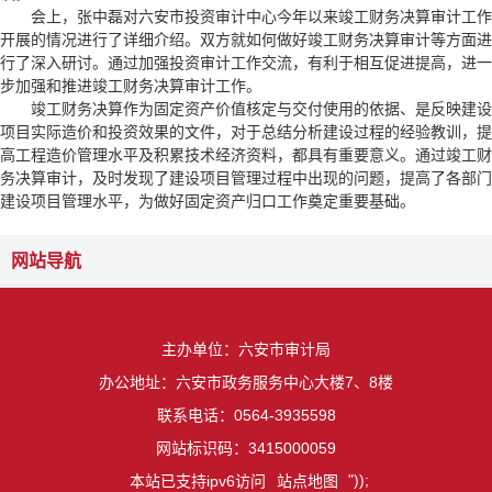
会上，张中磊对六安市投资审计中心今年以来竣工财务决算审计工作
开展的情况进行了详细介绍。双方就如何做好竣工财务决算审计等方面进
行了深入研讨。通过加强投资审计工作交流，有利于相互促进提高，进一
步加强和推进竣工财务决算审计工作。
竣工财务决算作为固定资产价值核定与交付使用的依据、是反映建设
项目实际造价和投资效果的文件，对于总结分析建设过程的经验教训，提
高工程造价管理水平及积累技术经济资料，都具有重要意义。通过竣工财
务决算审计，及时发现了建设项目管理过程中出现的问题，提高了各部门
建设项目管理水平，为做好固定资产归口工作奠定重要基础。
网站导航
主办单位：六安市审计局
办公地址：六安市政务服务中心大楼7、8楼
联系电话：0564-3935598
网站标识码：3415000059
"));
本站已支持ipv6访问
站点地图