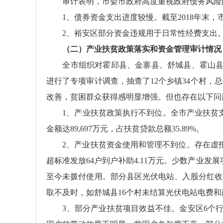
审计表明，市委市政府高度重视政府债务风险防
1、债券资金支出进度较慢。截至2018年末，市本
2、裕安区部分资金违规用于日常性经费支出。
（二）产业扶贫政策落实和资金管理审计情况
全市组织对霍邱县、金寨县、舒城县、霍山县、金
进行了专项审计调查，抽查了12个乡镇34个村
改善，贫困群众获得感明显增强。但也存在以下问
1、产业扶贫政策执行不到位。全市产业扶贫支
金额达89,697万元，占扶贫贷款总额35.89%。
2、产业扶贫资金使用和管理不到位。存在虚报
超标准发放64户到户补助4.11万元。少数产业
至今未拨付使用。部分县区光伏电站、入股分红收
取不及时，如舒城县16个村未结算光伏电站电费和
3、部分产业扶贫项目效益不佳。金安区6个行