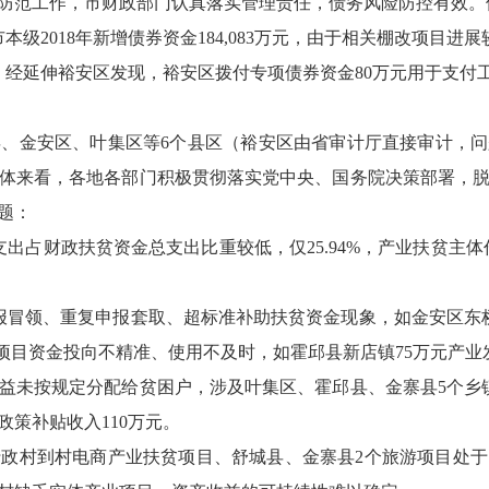
范工作，市财政部门认真落实管理责任，债务风险防控有效。
级2018年新增债券资金184,083万元，由于相关棚改项目进展较慢
经延伸裕安区发现，裕安区拨付专项债券资金80万元用于支付
安区、叶集区等6个县区（裕安区由省审计厅直接审计，问题部分
，总体来看，各地各部门积极贯彻落实党中央、国务院决策部署，
题：
出占财政扶贫资金总支出比重较低，仅25.94%，产业扶贫主体
冒领、重复申报套取、超标准补助扶贫资金现象，如金安区东桥
发展项目资金投向不精准、使用不及时，如霍邱县新店镇75万元产
益未按规定分配给贫困户，涉及叶集区、霍邱县、金寨县5个乡镇
政策补贴收入110万元。
政村到村电商产业扶贫项目、舒城县、金寨县2个旅游项目处于