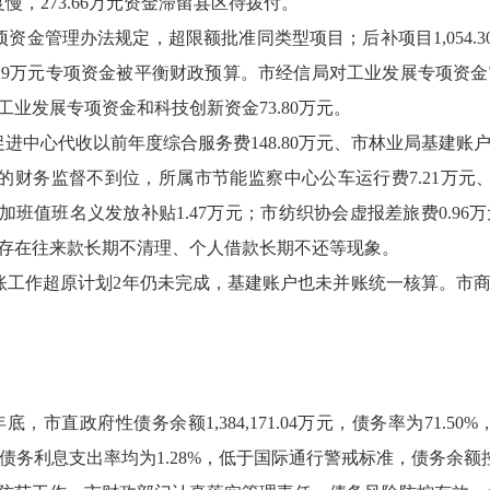
慢，273.66万元资金滞留县区待拨付。
管理办法规定，超限额批准同类型项目；后补项目1,054.30万
2.29万元专项资金被平衡财政预算。市经信局对工业发展专项
业发展专项资金和科技创新资金73.80万元。
心代收以前年度综合服务费148.80万元、市林业局基建账户以
监督不到位，所属市节能监察中心公车运行费7.21万元、会议
以加班值班名义发放补贴1.47万元；市纺织协会虚报差旅费0.9
存在往来款长期不清理、个人借款长期不还等现象。
工作超原计划2年仍未完成，基建账户也未并账统一核算。市商
直政府性债务余额1,384,171.04万元，债务率为71.5
务和专项债务利息支出率均为1.28%，低于国际通行警戒标准，债务