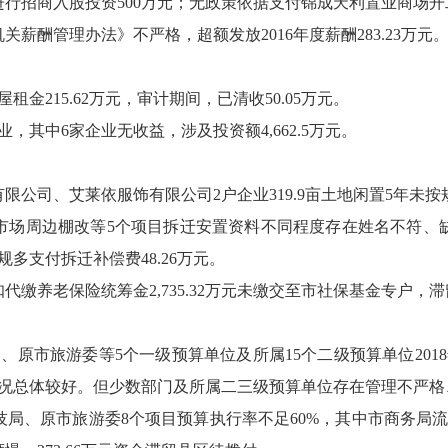
招商入股投资500万元；无政策依据支付锦成天利置业商场开工
酬管理办法》不严格，超额发放2016年度薪酬283.23万元
金215.62万元，审计期间，已清收50.05万元。
其中6家企业无收益，涉及投资额4,662.5万元。
公司、艾莱依服饰有限公司2户企业319.9亩土地闲置5年未按
场周边棚改等5个项目拆迁安置资料不同程度存在姓名不符、缺
多支付拆迁补偿费48.26万元。
养老保险统筹金2,735.32万元未缴交至市社保基金专户，
市旅游委等5个一级预算单位及所属15个二级预算单位201
况总体较好。但少数部门及所属二三级预算单位存在管理不严格
技局、原市旅游委8个项目预算执行率不足60%，其中市商务局