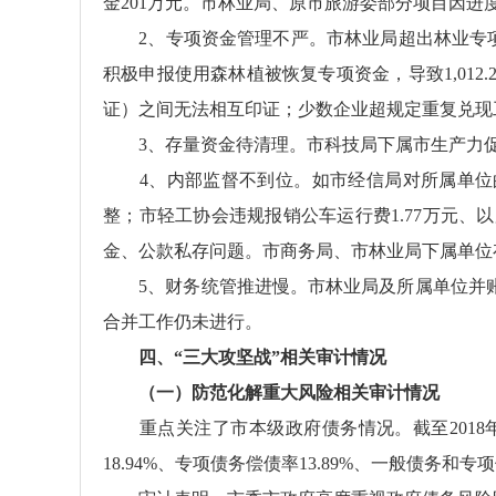
金201万元。市林业局、原市旅游委部分项目因进度
2、专项资金管理不严。市林业局超出林业专项资金
积极申报使用森林植被恢复专项资金，导致1,01
证）之间无法相互印证；少数企业超规定重复兑现工
3、存量资金待清理。市科技局下属市生产力促进中
4、内部监督不到位。如市经信局对所属单位的财务
整；市轻工协会违规报销公车运行费1.77万元、
金、公款私存问题。市商务局、市林业局下属单位
5、财务统管推进慢。市林业局及所属单位并账
合并工作仍未进行。
四、“三大攻坚战”相关审计情况
（一）防范化解重大风险相关审计情况
重点关注了市本级政府债务情况。截至2018年底，市
18.94%、专项债务偿债率13.89%、一般债