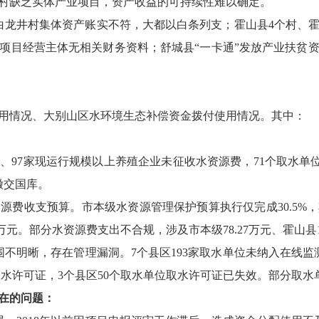
村缺乏实体产业项目，资产收益的可持续性难以确定。
井村集体资产账实不符，大都以白条列支；霍山县4个村、霍
项目经营主体无相关财务资料；舒城县“一卡通”发放产业扶贫
用情况、大别山区水环境生态补偿资金拨付使用情况。其中：
7家现运行规模以上养殖企业未征收水资源费，71个取水单位少征收
时缴交国库。
费收支预算。市本级水资源管理保护预算执行仅完成30.5%
万元。部分水资源费支出不合规，涉及市本级78.27万元、霍山县19
明晰，存在管理漏洞。7个县区193家取水单位未纳入在线监
理取水许可证，3个县区50个取水单位取水许可证已失效。部分取
在的问题：