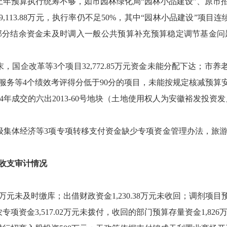
年预算执行统筹不够，如市园林绿化局“园林小品建设”、原市招
9,113.88万元，执行率仍不足50%，其中“园林小品建设”
部分结余资金未及时调入一般公共预算补充预算稳定调节基金问
国企改革等3个项目32,772.85万元资金未能分配下达；市养老
服务等4个绩效考评得分低于90分的项目，未能按规定核减预算
成交的六出2013-60号地块（土地使用权人为安徽裕发投资发
集体经济等3项专项转移支付资金缺少专项资金管理办法，旅游
收支审计情况
6万元未及时缴库；出借财政资金1,230.38万元未收回；调剂项目预
金3,517.02万元未拨付，收回的部门预算存量资金1,826