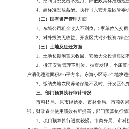
3、招商引资支出不规范。降低政策标准违规进行
4、超标准发放薪酬。执行《六安开发区管委机关薪
（二）国有资产管理方面
1、东城公司租金收入不到位。5家单位欠交房屋租
2、对外投资无收益。开发区共对外投资7家企业，
（三）土地及征迁方面
1、土地长期闲置未收回。安徽大众投资集团有限
2、拆迁安置管理不到位。抽查发现，小庙菜市
户消化违建面积295平方米。东海小区等2个地块违规
3、缴纳失地农民养老保险不及时。开发区代扣代缴
三、部门预算执行审计情况
市科技局、原市经信委、市林业局、市商务局、原
强，财政资金使用绩效有所提高，部门预算执行情
1、项目预算执行进度较慢。市商务局、市科