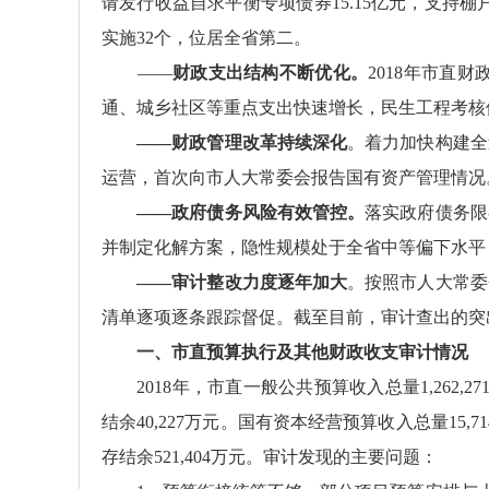
请发行收益自求平衡专项债券15.15亿元，支持棚
实施32个，位居全省第二。
——
财政支出结构不断优化。
2018年市直财
通、城乡社区等重点支出快速增长，民生工程考核
——
财政管理改革持续深化
。着力加快构建全
运营，首次向市人大常委会报告国有资产管理情况
——
政府债务风险有效管控。
落实政府债务限
并制定化解方案，隐性规模处于全省中等偏下水平
——
审计整改力度逐年加大
。按照市人大常委
清单逐项逐条跟踪督促。截至目前，审计查出的突
一、市直预算执行及其他财政收支审计情况
2018年，市直一般公共预算收入总量1,262,271万
结余40,227万元。国有资本经营预算收入总量15,71
存结余521,404万元。审计发现的主要问题：