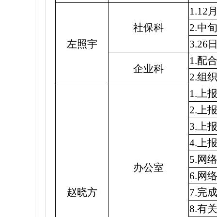
1.
社保科
2.
左照宇
3.2
1.
企业科
2.
1.上
2.
3.
4.
5.
办公室
6.
赵晓方
7.完
8.有