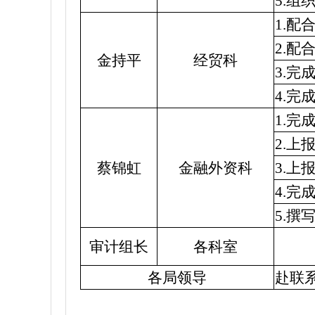
5.
1.
2.
金持平
经贸科
3.
4.
1.
2.上
蔡锦虹
金融外资科
3.上
4.
5.撰
审计组长
各科室
各局领导
赴联