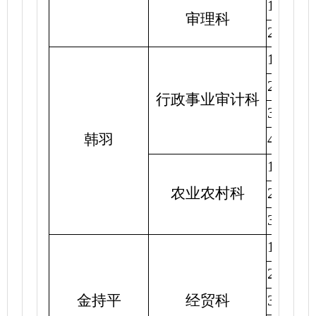
1.
完成
审理科
2.
开展
1.
市交
2.
开展
行政事业审计科
3.
完成
韩羽
4.
与农
1.
与省
农业农村科
2.
与行
3.
完成
1.
市科
2.
完善
金持平
经贸科
3.8
月