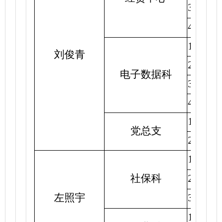
3.
准备
4.
修改
1.
配合
刘俊青
2.
开展
电子数据科
3.
完成
4.
完成
1.
组织
党总支
2.
组织
1.8
月
社保科
2.8
月
左照宇
3.8
月
1.8
月