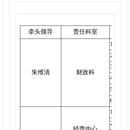
牵头领导
责任科室
1.
完成
2.
提请
3.
向市
朱维清
财政科
4.
组织
5.
对接
6.
参加
1.
完成
2.
配合
经责中心