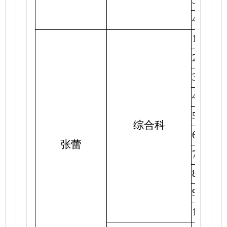
3.
有序
4.
组织
1.
汇总
2.
提请
3.
撰写
4.
组织
5.
组织
综合科
6.
撰写
张蕾
7.
市重
8.
组织
9.
开展
10.
继