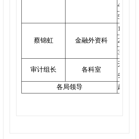
4.
卢兴
5.8
月
1.
结束
蔡锦虹
金融外资科
2.2022
3.
编制
开展党
审计组长
各科室
务学习
各局领导
赴联系