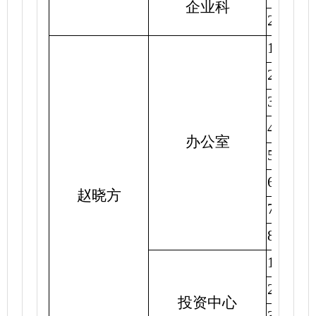
企业科
2.
整理
1.
组织
2.
筹备
3.
报送
4.
更新
办公室
5.
完成
6.
完成
赵晓方
7.
完成
8.
对照
1.
有序
2.
有序
投资中心