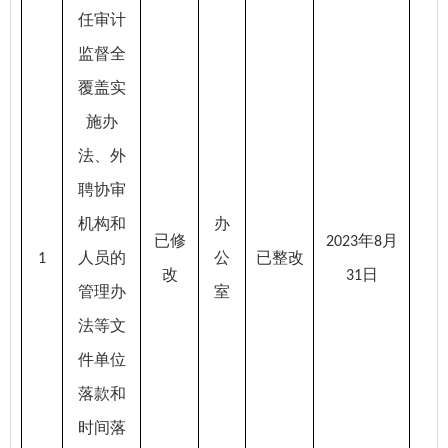
任审计
监督全
覆盖实
施办
法、外
聘协审
机构和
办
已修
年
月
2023
8
人员的
公
已整改
1
改
日
31
管理办
室
法等文
件单位
落款和
时间落