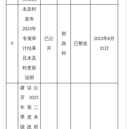
未及时
发布
年
2023
财
专项审
已公
年
月
2023
8
政
已整改
9
计结果
开
日
31
科
且未及
时更新
说明
建议公
开
2023
年第二
季度本
级政府