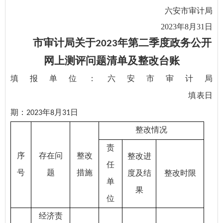
六安市审计局
2023年8月31日
市审计局关于
年第二季度政务公开
2023
网上测评问题清单及整改台账
填报单位：六安市审计局
填表日
期：
年
月
日
2023
8
31
整改情况
责
序
存在问
整改
整改进
任
号
题
措施
度及结
整改时限
单
果
位
经济责