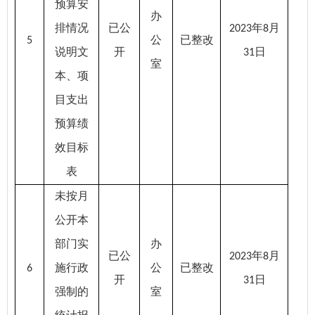
预算安
办
排情况
已公
年
月
2023
8
公
已整改
5
说明文
开
日
31
室
本、项
目支出
预算绩
效目标
表
未按月
公开本
部门实
办
已公
年
月
2023
8
施行政
公
已整改
6
开
日
31
强制的
室