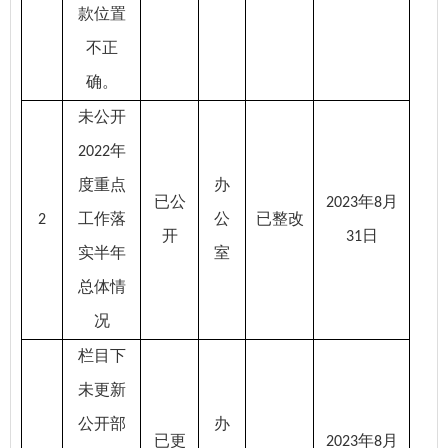
款位置
不正
确
。
未公开
年
2022
度重点
办
已公
年
月
2023
8
工作落
公
已整改
2
开
日
31
实半年
室
总体情
况
栏目下
未更新
公开部
办
已更
年
月
2023
8