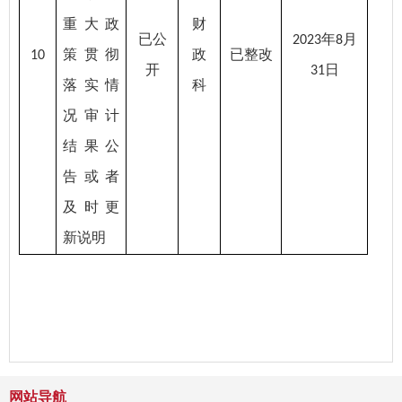
重大政
财
已公
年
月
2023
8
策贯彻
政
已整改
10
开
日
31
落实情
科
况审计
结果公
告或者
及时更
新说明
网站导航