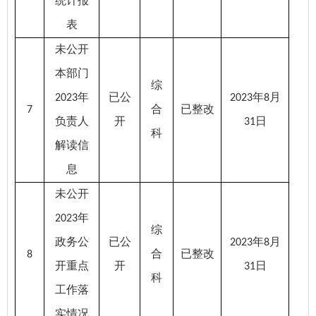
统计报
表
未公开
本部门
综
年
已公
年
月
2023
2023
8
合
已整改
7
负责人
开
日
31
科
解读信
息
未公开
年
2023
综
政务公
已公
年
月
2023
8
合
已整改
8
开重点
开
日
31
科
工作落
实情况