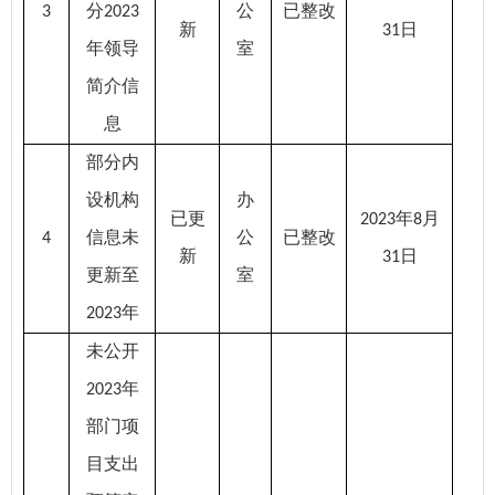
分
公
已整改
3
2023
新
日
31
年领导
室
简介信
息
部分内
设机构
办
已更
年
月
2023
8
信息未
公
已整改
4
新
日
31
更新至
室
年
2023
未公开
年
2023
部门项
目支出