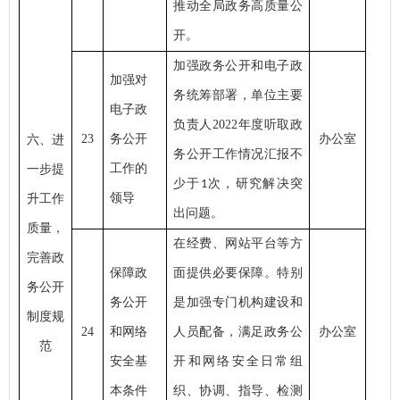
推动全局政务高质量公
开。
加强政务公开和电子政
加强对
务统筹部署，单位主要
电子政
负责人
2022年度听取政
23
务公开
办公室
六、进
务公开工作情况汇报不
工作的
一步提
少于
次，研究解决突
1
领导
升工作
出问题。
质量，
在经费、网站平台等方
完善政
保障政
面提供必要保障。特别
务公开
务公开
是加强专门机构建设和
制度规
24
和网络
人员配备，满足政务公
办公室
范
安全基
开和网络安全日常组
本条件
织、协调、指导、检测