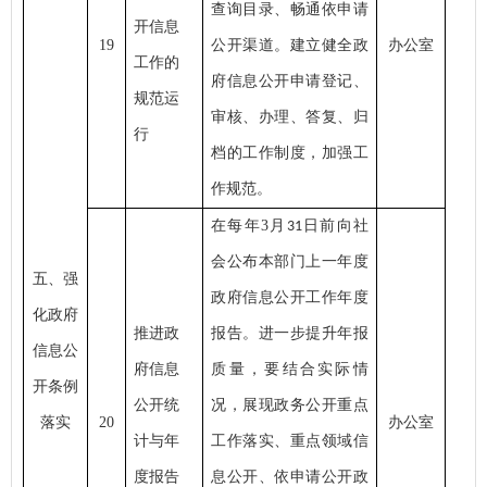
查询目录、畅通依申请
开信息
19
公开渠道。建立健全政
办公室
工作的
府信息公开申请登记、
规范运
审核、办理、答复、归
行
档的工作制度，加强工
作规范。
在每年
3月
日前向社
31
会公布本部门上一年度
五、强
政府信息公开工作年度
化政府
推进政
报告。进一步提升年报
信息公
府信息
质量，要结合实际情
开条例
公开统
况，展现政务公开重点
落实
20
办公室
计与年
工作落实、重点领域信
度报告
息公开、依申请公开政