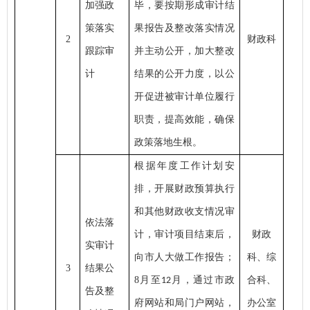
加强政
毕，要按期形成审计结
策落实
果报告及整改落实情况
2
财政科
跟踪审
并主动公开，加大整改
计
结果的公开力度，以公
开促进被审计单位履行
职责，提高效能，确保
政策落地生根。
根据年度工作计划安
排，开展财政预算执行
和其他财政收支情况审
依法落
计，审计项目结束后，
财政
实审计
向市人大做工作报告；
科、综
3
结果公
8月至
月，通过市政
合科、
12
告及整
府网站和局门户网站，
办公室