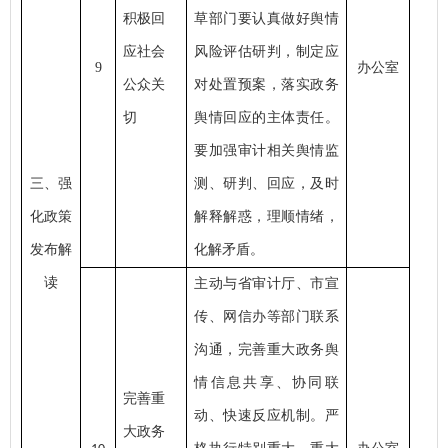
积极回
草部门要认真做好舆情
应社会
风险评估研判，制定应
9
办公室
公众关
对处置预案，落实政务
切
舆情回应的主体责任。
要加强审计相关舆情监
三、强
测、研判、回应，及时
化政策
解释解惑，理顺情绪，
发布解
化解矛盾。
读
主动与省审计厅、市宣
传、网信办等部门联系
沟通，完善重大政务舆
情信息共享、协同联
完善重
动、快速反应机制。严
大政务