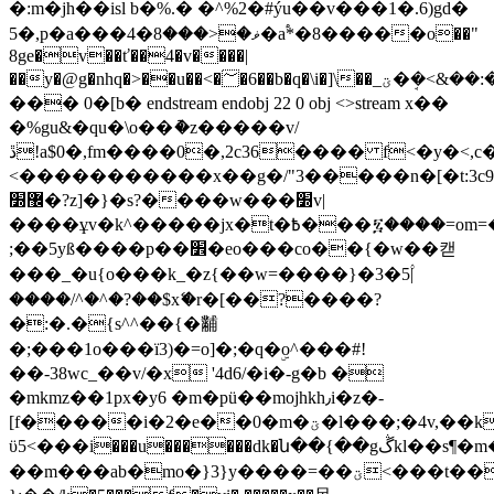
�:m�jh��isl b�%.� �^%2�#ýu��v���1�.6)gd�
5�,p�a���4�ޥ�<���8�a֠*�8�����o��"
8ge�v��ť��4�v����|
��y�@g�nhq�>��u��<�؅�6��b�q�\i�]\��_ؾ�ܱ�<&��:��g6��7>�)e����c����5b�ck������zz�#�d��fի�hh~�d?
��� 0�[b� endstream endobj 22 0 obj <>stream x��
�%gu&�qu�\o��ު�z�����v/
ڐ!a$0�,fm����0�,2c36���� f<�y�<,c��a�#c�z>
<�����������x��g�/"3�����n�[�t:3c9
޼׽�?z]�}�s?����w���׽v|
����ұv�k^�����jx�t�߿���፯����=om=�xŏ�x�{��.�u
;��5yß����p��׾�eo���co��{�w��캗
���_�u{o���k_�z{��w=����}�3�5۟|
����/^�^�?��$xޭ�r�[��?����?
�:�.�{s^^��{�黼
�;���1o���ï3)�=o]�;�q�ۣo^���#!
��-38wc_��v/�x '4d6/�i�-g�b �
�mkmz��1px�y6 �m�pü��mojhkh٫i�z�-
[f�����i�2�e��0�m
ϋ5<���i���u������dk�ն��{��gڴkl��s¶�m�жs��c��4���mϱ�xz��v.���g��y�-
��m���ab�mo�}3}y����=��ؾ<���t��[��6�����nk�%�z�e�x�^��64�^ú�e